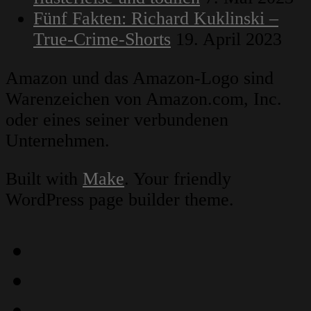
Fünf Fakten: Richard Kuklinski –
True-Crime-Shorts
19. April 2023
Amazon und das Amazon-Logo sind
Warenzeichen von Amazon.com, Inc.
oder eines seiner verbundenen
Unternehmen.
Built with
Make
. Your friendly
WordPress page builder theme.
Instagram
Facebook
YouTube