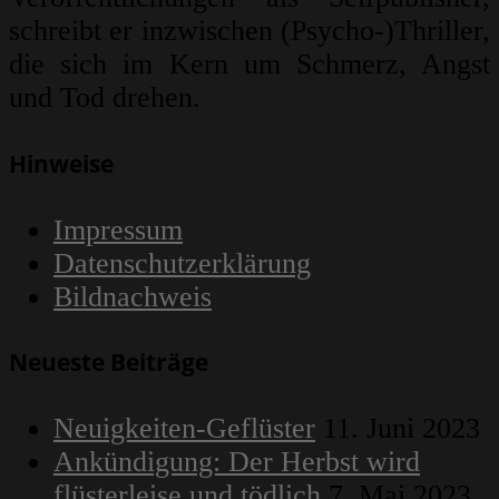
schreibt er inzwischen (Psycho-)Thriller,
die sich im Kern um Schmerz, Angst
und Tod drehen.
Hinweise
Impressum
Datenschutzerklärung
Bildnachweis
Neueste Beiträge
Neuigkeiten-Geflüster
11. Juni 2023
Ankündigung: Der Herbst wird
flüsterleise und tödlich
7. Mai 2023