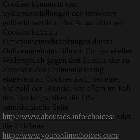
Cookies können in den
Systemeinstellungen des Browsers
gelöscht werden. Der Ausschluss von
Cookies kann zu
Funktionseinschränkungen dieses
Onlineangebotes führen. Ein genereller
Widerspruch gegen den Einsatz der zu
Zwecken des Onlinemarketing
eingesetzten Cookies kann bei einer
Vielzahl der Dienste, vor allem im Fall
des Trackings, über die US-
amerikanische Seite
http://www.aboutads.info/choices/
oder
die EU-Seite
http://www.youronlinechoices.com/