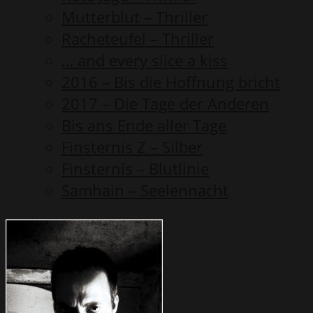
Mutterblut – Thriller
Racheteufel – Thriller
… and every slice a kiss
2016 – Bis die Hoffnung bricht
2017 – Die Tage der Anderen
Bis ans Ende aller Tage
Finsternis Z – Silber
Finsternis – Blutlinie
Samhain – Seelennacht