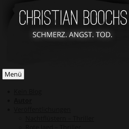
Schmerz.
Christian
Menü
Angst.
Boochs
Tod.
Kein Blog
Autor
Veröffentlichungen
Nachtflüstern – Thriller
Rote Jagd – Thriller