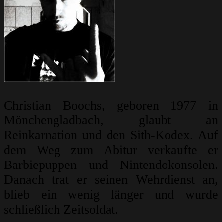
Christian Boochs, geboren 1977 in
Mönchengladbach, glaubt an
Reinkarnation und den Sith-Kodex. Auf
dem Weg zum Abitur verkaufte er
Barbiepuppen und Nintendokonsolen.
Danach trat er seinen Wehrdienst an,
blieb ein wenig länger und wurde
schließlich Zeitsoldat.