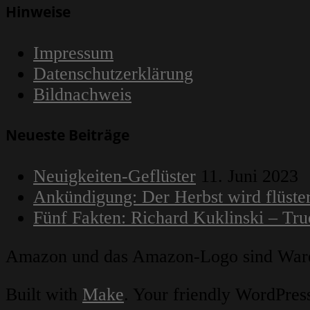
Hinweise
Impressum
Datenschutzerklärung
Bildnachweis
Neueste Beiträge
Neuigkeiten-Geflüster
11. Juni 2023
Ankündigung: Der Herbst wird flüster
Fünf Fakten: Richard Kuklinski – Tr
Amazon und das Amazon-Logo sind Waren
Built with
Make
. Your friendly WordPres