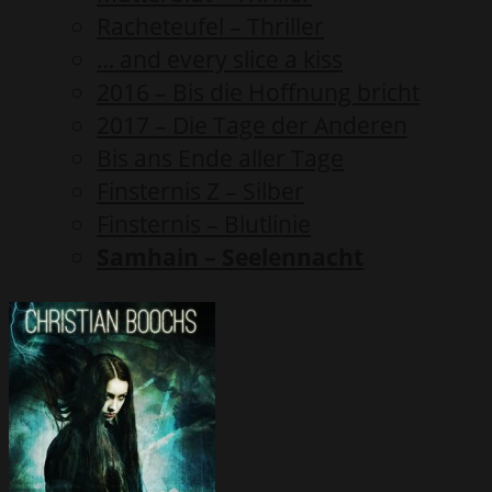
Racheteufel – Thriller
… and every slice a kiss
2016 – Bis die Hoffnung bricht
2017 – Die Tage der Anderen
Bis ans Ende aller Tage
Finsternis Z – Silber
Finsternis – Blutlinie
Samhain – Seelennacht