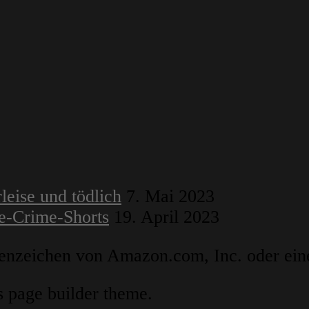
leise und tödlich
7. Mai 2023
ue-Crime-Shorts
19. April 2023
zeichen von Amazon.com, Inc. oder eine
s page builder theme.