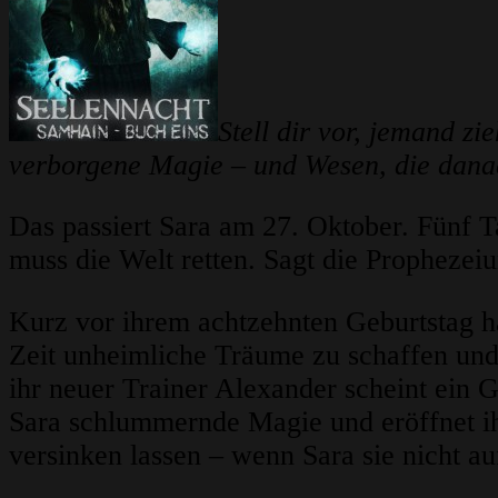
Stell dir vor, jemand z
verborgene Magie – und Wesen, die danach
Das passiert Sara am 27. Oktober. Fünf T
muss die Welt retten. Sagt die Prophezeiu
Kurz vor ihrem achtzehnten Geburtstag ha
Zeit unheimliche Träume zu schaffen und
ihr neuer Trainer Alexander scheint ein G
Sara schlummernde Magie und eröffnet ihr
versinken lassen – wenn Sara sie nicht au