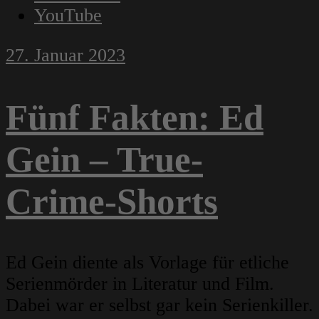
YouTube
27. Januar 2023
Fünf Fakten: Ed
Gein – True-
Crime-Shorts
Ed Gein diente als Vorlage für etliche
Serienmörder in Literatur und Film.
Dabei war er selbst gar kein Serienkiller.