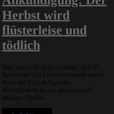
Herbst wird
flüsterleise und
tödlich
Jetzt kann ich es ja erzählen. Am 07.
November 2023 erscheint mein neues
Buch bei SAGA-Egmont.
Nachtflüstern
ist ein düsterer und
blutiger Thriller.