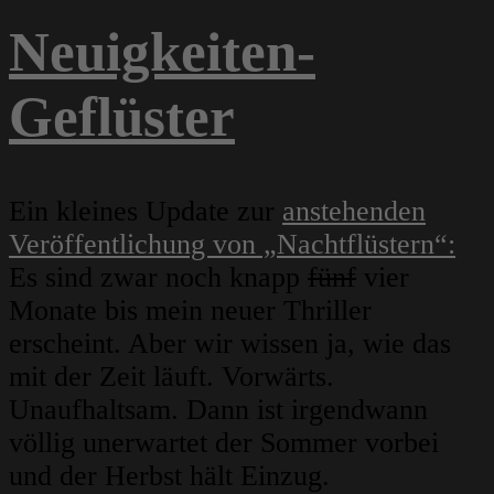
Neuigkeiten-
Geflüster
Ein kleines Update zur
anstehenden
Veröffentlichung von „Nachtflüstern“:
Es sind zwar noch knapp
fünf
vier
Monate bis mein neuer Thriller
erscheint. Aber wir wissen ja, wie das
mit der Zeit läuft. Vorwärts.
Unaufhaltsam. Dann ist irgendwann
völlig unerwartet der Sommer vorbei
und der Herbst hält Einzug.