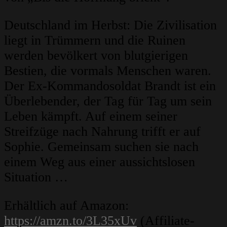
Deutschland im Herbst: Die Zivilisation
liegt in Trümmern und die Ruinen
werden bevölkert von blutgierigen
Bestien, die vormals Menschen waren.
Der Ex-Kommandosoldat Brandt ist ein
Überlebender, der Tag für Tag um sein
Leben kämpft. Auf einem seiner
Streifzüge nach Nahrung trifft er auf
Sophie. Gemeinsam suchen sie nach
einem Weg aus einer aussichtslosen
Situation …
Erhältlich auf Amazon:
https://amzn.to/3L35xUv
(Affiliate-