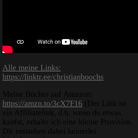
Alle meine Links:
https://linktr.ee/christianboochs
Meine Bücher auf Amazon:
https://amzn.to/3cX7F16
(Der Link ist
ein Affiliatelink, d.h. wenn du etwas
kaufst, erhalte ich eine kleine Provision.
Dir entstehen dabei keinerlei