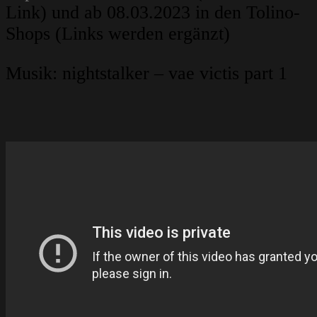
Link) und ab 08.03.2023 in den Tolino-
Shops (Links werden ergänzt)
Musik: nightstalker – vae victis part 1