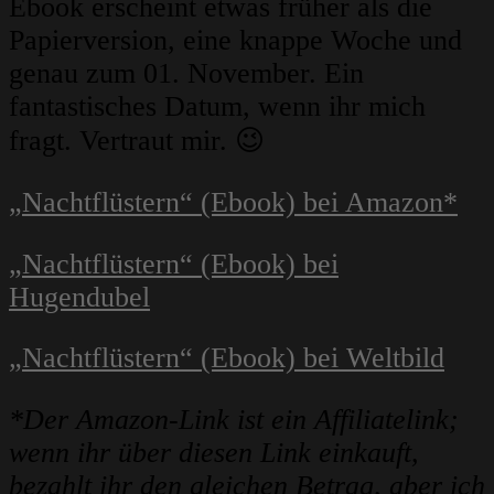
Ebook erscheint etwas früher als die
Papierversion, eine knappe Woche und
genau zum 01. November. Ein
fantastisches Datum, wenn ihr mich
fragt. Vertraut mir. 😉
„Nachtflüstern“ (Ebook) bei Amazon*
„Nachtflüstern“ (Ebook) bei
Hugendubel
„Nachtflüstern“ (Ebook) bei Weltbild
*Der Amazon-Link ist ein Affiliatelink;
wenn ihr über diesen Link einkauft,
bezahlt ihr den gleichen Betrag, aber ich