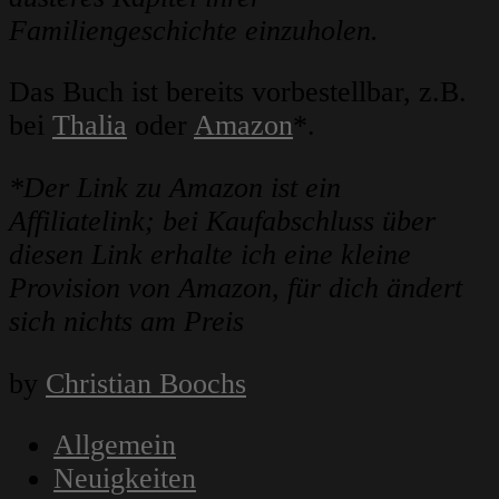
Familiengeschichte einzuholen.
Das Buch ist bereits vorbestellbar, z.B.
bei
Thalia
oder
Amazon
*.
*Der Link zu Amazon ist ein
Affiliatelink; bei Kaufabschluss über
diesen Link erhalte ich eine kleine
Provision von Amazon, für dich ändert
sich nichts am Preis
by
Christian Boochs
Allgemein
Neuigkeiten