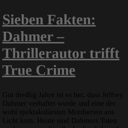
Sieben Fakten:
Dahmer –
Thrillerautor trifft
True Crime
Gut dreißig Jahre ist es her, dass Jeffrey
Dahmer verhaftet wurde und eine der
wohl spektakulärsten Mordserien ans
Licht kam. Heute sind Dahmers Taten