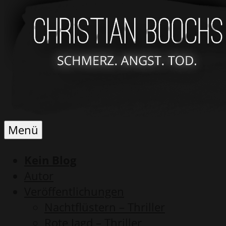
Schmerz.
Christian
Menü
Angst.
Boochs
Tod.
Kein Blog
Autor
Veröffentlichungen
Nachtflüstern – Thriller
Rote Jagd – Thriller