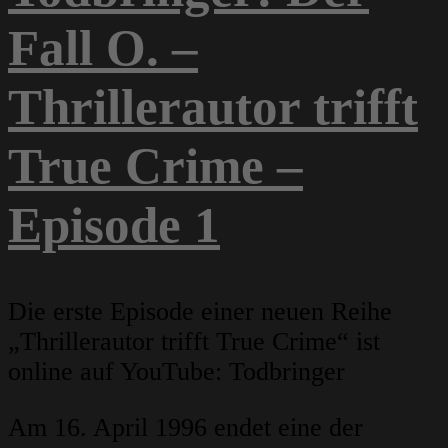
Fall O. –
Thrillerautor trifft
True Crime –
Episode 1
Die erste Episode einer neuen Reihe
„Thrillerautor trifft True Crime“ ist
online auf YouTube: Todbringer
Am 16. April 1996 endet eine der