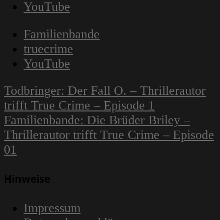
YouTube
Familienbande
truecrime
YouTube
Navigation
Todbringer: Der Fall O. – Thrillerautor
innerhalb
trifft True Crime – Episode 1
eines
Familienbande: Die Brüder Briley –
Beitrags
Thrillerautor trifft True Crime – Episode
01
Hinweise
Impressum