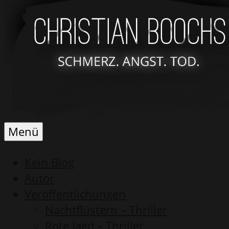
Schmerz.
Christian
Menü
Angst.
Boochs
Tod.
Kein Blog
Autor
Veröffentlichungen
Nachtflüstern – Thriller
Rote Jagd – Thriller