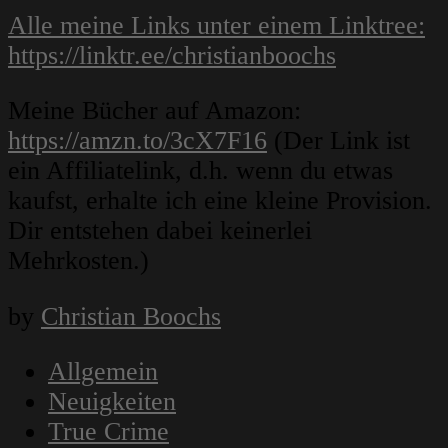
Alle meine Links unter einem Linktree:
https://linktr.ee/christianboochs
Meine Bücher auf Amazon:
https://amzn.to/3cX7F16
(Der Link ist
ein Affiliatelink, d.h. wenn du etwas
kaufst, erhalte ich eine kleine Provision.
Dir entstehen dabei keinerlei
Mehrkosten.)
by
Christian Boochs
Allgemein
Neuigkeiten
True Crime