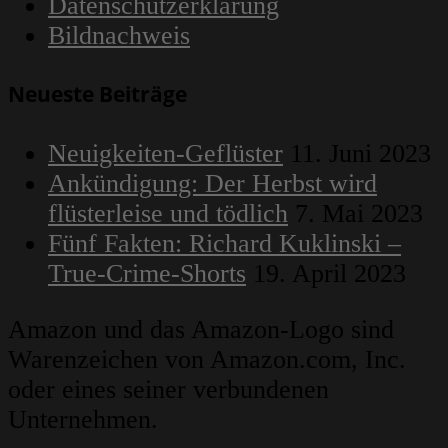
Datenschutzerklärung
Bildnachweis
Neueste Beiträge
Neuigkeiten-Geflüster
11. Juni 2023
Ankündigung: Der Herbst wird
flüsterleise und tödlich
7. Mai 2023
Fünf Fakten: Richard Kuklinski –
True-Crime-Shorts
19. April 2023
Amazon und das Amazon-Logo sind
Warenzeichen von Amazon.com, Inc.
oder eines seiner verbundenen
Unternehmen.