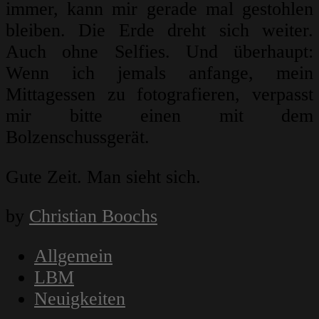
immer, kann mir gerade mal gestohlen
bleiben. Die Erde dreht sich weiter.
Auch ohne Selfies. Und überhaupt:
Wenn ich jemals anfange, mein
Mittagessen zu fotografieren, verpasst
mir bitte einen mit dem
Bolzenschussgerät.
Gute Zeit. Man sieht sich.
by
Christian Boochs
Allgemein
LBM
Neuigkeiten