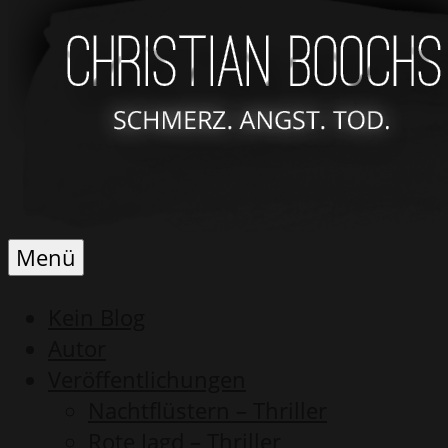
Schmerz.
Christian
Menü
Angst.
Boochs
Tod.
Kein Blog
Autor
Veröffentlichungen
Nachtflüstern – Thriller
Rote Jagd – Thriller