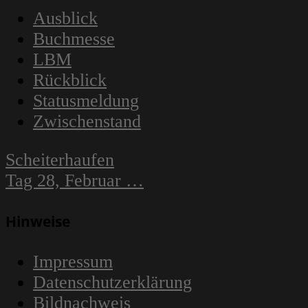
Ausblick
Buchmesse
LBM
Rückblick
Statusmeldung
Zwischenstand
Navigation
Scheiterhaufen
innerhalb
Tag 28, Februar …
eines
Beitrags
Hinweise
Impressum
Datenschutzerklärung
Bildnachweis