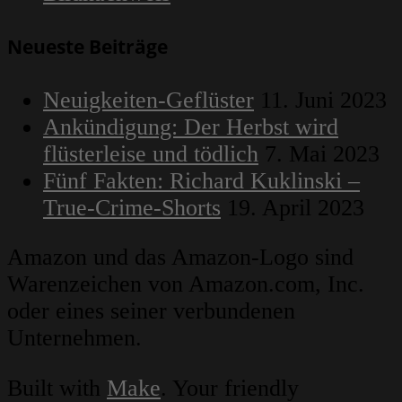
Neueste Beiträge
Neuigkeiten-Geflüster
11. Juni 2023
Ankündigung: Der Herbst wird
flüsterleise und tödlich
7. Mai 2023
Fünf Fakten: Richard Kuklinski –
True-Crime-Shorts
19. April 2023
Amazon und das Amazon-Logo sind
Warenzeichen von Amazon.com, Inc.
oder eines seiner verbundenen
Unternehmen.
Built with
Make
. Your friendly