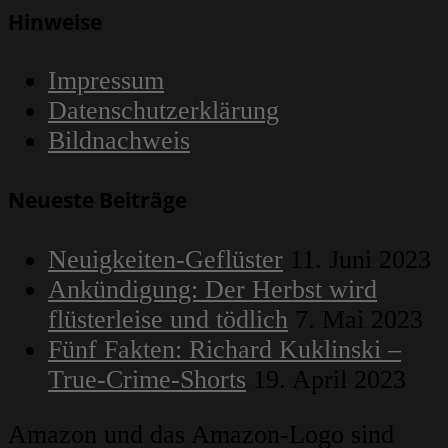
Beitrags
Hinweise
Impressum
Datenschutzerklärung
Bildnachweis
Neueste Beiträge
Neuigkeiten-Geflüster
11. Juni 2023
Ankündigung: Der Herbst wird
flüsterleise und tödlich
7. Mai 2023
Fünf Fakten: Richard Kuklinski –
True-Crime-Shorts
19. April 2023
Amazon und das Amazon-Logo sind