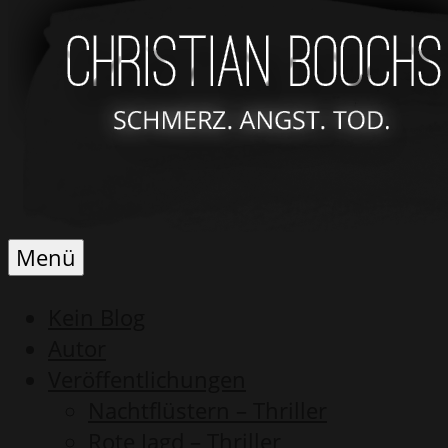
Schmerz.
Christian
Menü
Angst.
Boochs
Tod.
Kein Blog
Autor
Veröffentlichungen
Nachtflüstern – Thriller
Rote Jagd – Thriller