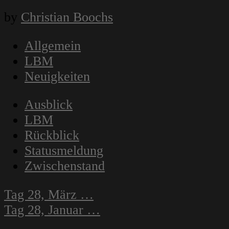
by
Christian Boochs
Allgemein
LBM
Neuigkeiten
Ausblick
LBM
Rückblick
Statusmeldung
Zwischenstand
Navigation
Tag 28, März …
innerhalb
Tag 28, Januar …
eines