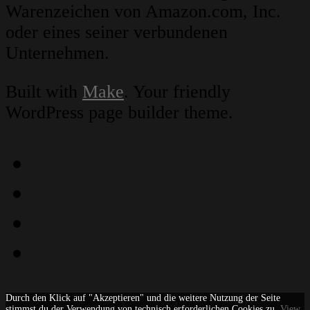
Warenzeichen von Amazon.com, Inc.
oder eines seiner verbundenen
Unternehmen.
Built with
Make
. Your friendly
WordPress page builder theme.
Instagram
Facebook
YouTube
Email
Durch den Klick auf "Akzeptieren" und die weitere Nutzung der Seite
stimmst du der Verwendung von technisch erforderlichen Cookies zu.
View