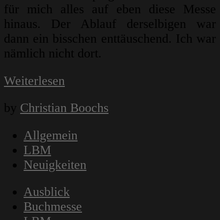
für mich alles auf eben diese Messe
hinaus. Der Ablauf derselbigen war
dann ein bisschen enttäuschend. Ich war
nämlich nicht dort.
Weiterlesen
by
Christian Boochs
Allgemein
LBM
Neuigkeiten
Ausblick
Buchmesse