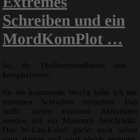
Extremes
Schreiben und ein
MordKomPlot …
So, ihr ThrillerfreundInnen und -
komplizInnen,
für die kommende Woche habe ich mir
extremes Schreiben verordnet. Das
heißt, meine externen Aktivitäten
werden auf ein Minimum beschränkt.
Das W-Lan-Kabel guckt auch schon
ganz traurig und wird gleich gezogen.