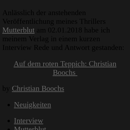
Anlässlich der anstehenden
Veröffentlichung meines Thrillers
Mutterblut
am 02.01.2018 habe ich
meinem Verlag in einem kurzen
Interview Rede und Antwort gestanden:
Auf dem roten Teppich: Christian
Boochs
by
Christian Boochs
Neuigkeiten
Interview
Mutterblut