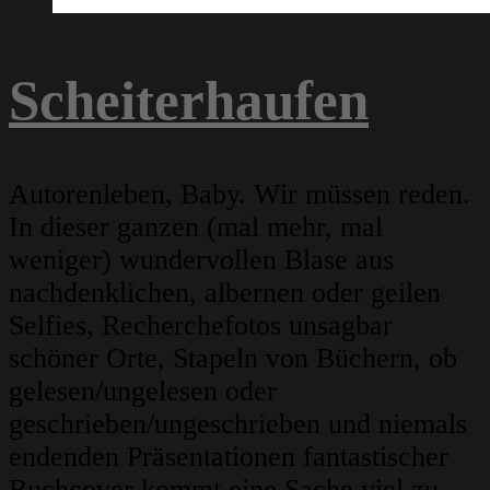
Scheiterhaufen
Autorenleben, Baby. Wir müssen reden.
In dieser ganzen (mal mehr, mal
weniger) wundervollen Blase aus
nachdenklichen, albernen oder geilen
Selfies, Recherchefotos unsagbar
schöner Orte, Stapeln von Büchern, ob
gelesen/ungelesen oder
geschrieben/ungeschrieben und niemals
endenden Präsentationen fantastischer
Buchcover kommt eine Sache viel zu