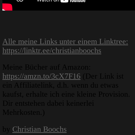
Alle meine Links unter einem Linktree:
https://linktr.ee/christianboochs
Meine Bücher auf Amazon:
https://amzn.to/3cX7F16
(Der Link ist
ein Affiliatelink, d.h. wenn du etwas
kaufst, erhalte ich eine kleine Provision.
Dir entstehen dabei keinerlei
Mehrkosten.)
by
Christian Boochs