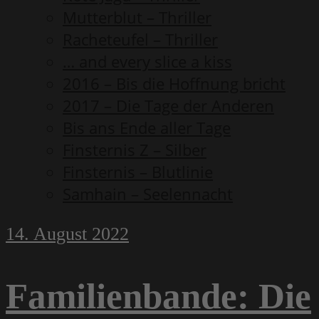
Mutterblut – Thriller
Racheteufel – Thriller
… and every slice a kiss
2016 – Bis die Hoffnung bricht
2017 – Die Tage der Anderen
Bis ans Ende aller Tage
Finsternis Z – Silber
Finsternis – Blutlinie
Samhain – Seelennacht
14. August 2022
Familienbande: Die