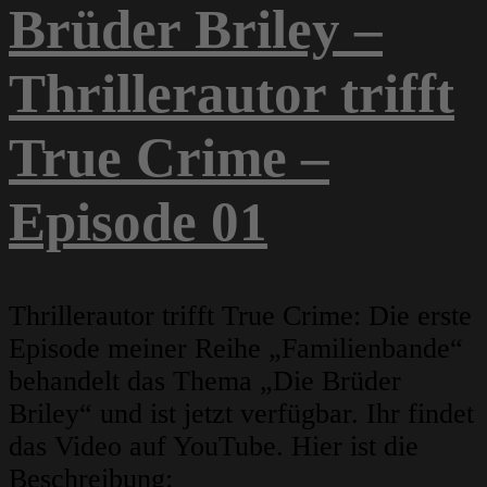
Brüder Briley –
Thrillerautor trifft
True Crime –
Episode 01
Thrillerautor trifft True Crime: Die erste
Episode meiner Reihe „Familienbande“
behandelt das Thema „Die Brüder
Briley“ und ist jetzt verfügbar. Ihr findet
das Video auf YouTube. Hier ist die
Beschreibung: