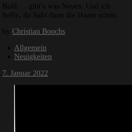
Bald … gibt’s was Neues. Und ich
hoffe, ihr habt dann die Haare schön.
by
Christian Boochs
Allgemein
Neuigkeiten
7. Januar 2022