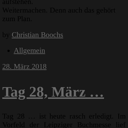
aufstehen.
Weitermachen. Denn auch das gehört
zum Plan.
by
Christian Boochs
Allgemein
28. März 2018
Tag 28, März …
Tag 28 … ist heute rasch erledigt. Im
Vorfeld der Leipziger Buchmesse lief