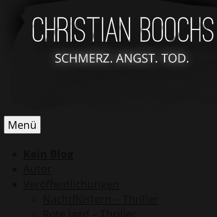
Schmerz.
Christian
Menü
Angst.
Boochs
Tod.
Kein Blog
Autor
Veröffentlichungen
Nachtflüstern – Thriller
Rote Jagd – Thriller